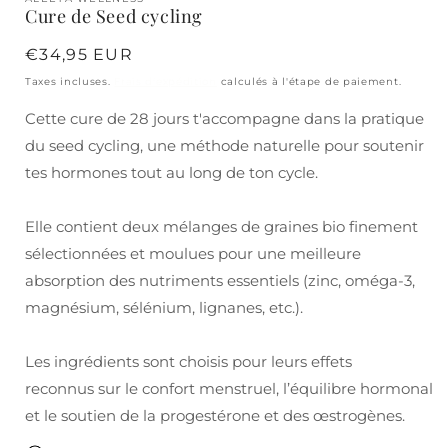
1
Cure de Seed cycling
dans
une
fenêtre
Prix
€34,95 EUR
modale
habituel
Taxes incluses.
Frais d'expédition
calculés à l'étape de paiement.
Cette cure de 28 jours t'accompagne dans la pratique
du seed cycling, une méthode naturelle pour soutenir
tes hormones tout au long de ton cycle.
Elle contient deux mélanges de graines bio finement
sélectionnées et moulues pour une meilleure
absorption des nutriments essentiels (zinc, oméga-3,
magnésium, sélénium, lignanes, etc.).
Les ingrédients sont choisis pour leurs effets
reconnus sur le confort menstruel, l’équilibre hormonal
et le soutien de la progestérone et des œstrogènes.