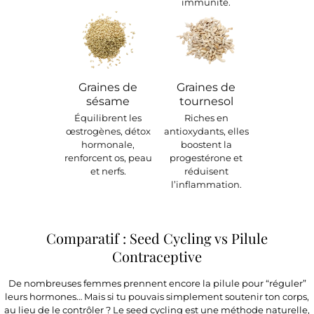
immunité.
Graines de
Graines de
sésame
tournesol
Équilibrent les
Riches en
œstrogènes, détox
antioxydants, elles
hormonale,
boostent la
renforcent os, peau
progestérone et
et nerfs.
réduisent
l’inflammation.
Comparatif : Seed Cycling vs Pilule
Contraceptive
De nombreuses femmes prennent encore la pilule pour “réguler”
leurs hormones… Mais si tu pouvais simplement soutenir ton corps,
au lieu de le contrôler ? Le seed cycling est une méthode naturelle,